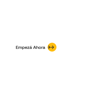
funciona para tu 
metabolismo.
Yeda te ayuda a entender cómo tu estilo 
de vida impacta tu glucemia, para 
mejorar tu salud y bajar de peso de 
forma duradera.
Empezá Ahora