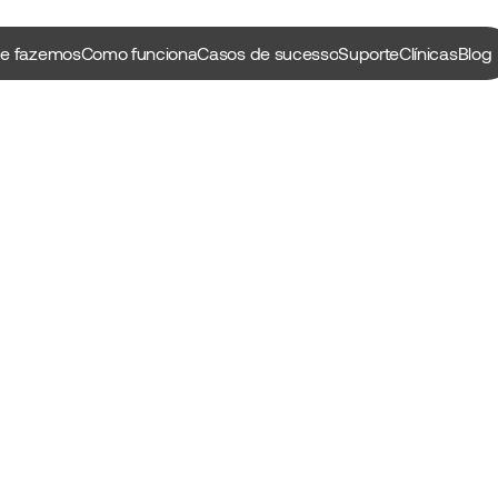
e fazemos
Como funciona
Casos de sucesso
Suporte
Clínicas
Blog
ue 
 o seu 
.