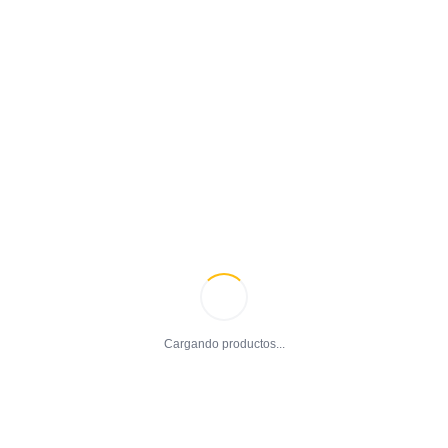
stilo de vida impacta 
 e perder peso de forma 
Cargando productos...