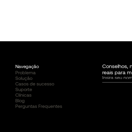
Conselhos, 
Navegação
reais para m
Problema
Solução
Casos de sucesso
Suporte
Clínicas
Blog
Perguntas Frequentes