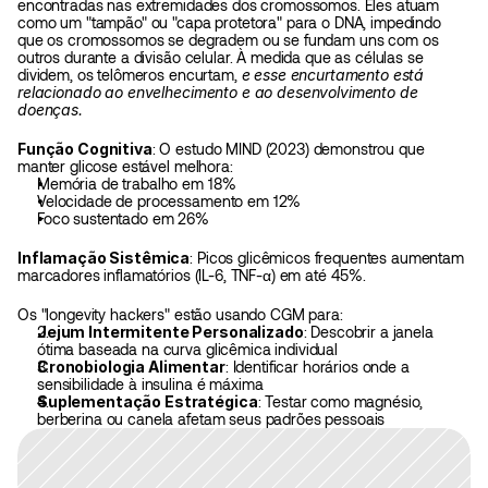
encontradas nas extremidades dos cromossomos. Eles atuam 
como um "tampão" ou "capa protetora" para o DNA, impedindo 
que os cromossomos se degradem ou se fundam uns com os 
outros durante a divisão celular. À medida que as células se 
dividem, os telômeros encurtam,
 e esse encurtamento está 
relacionado ao envelhecimento e ao desenvolvimento de 
doenças. 
Função Cognitiva
: O estudo MIND (2023) demonstrou que 
manter glicose estável melhora:
Memória de trabalho em 18%
Velocidade de processamento em 12%
Foco sustentado em 26%
Inflamação Sistêmica
: Picos glicêmicos frequentes aumentam 
marcadores inflamatórios (IL-6, TNF-α) em até 45%.
Os "longevity hackers" estão usando CGM para:
Jejum Intermitente Personalizado
: Descobrir a janela 
ótima baseada na curva glicêmica individual
Cronobiologia Alimentar
: Identificar horários onde a 
sensibilidade à insulina é máxima
Suplementação Estratégica
: Testar como magnésio, 
berberina ou canela afetam seus padrões pessoais