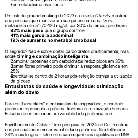
Ter metabolismo mais lento
Um estudo groundbreaking de 2023 na revista 
Obesity
 mostrou 
que pessoas que mantiveram sua glicose em uma "zona 
metabólica ótima" (70-120 mg/dL por 80% do tempo) perderam:
32% mais peso
 que o grupo controle
41% mais gordura abdominal
19% de aumento no metabolismo basal
O segredo? Não é sobre cortar carboidratos drasticamente, mas 
sobre 
timing e combinação inteligente
:
Combinar proteínas com carboidratos reduz picos em 35%
Comer fibras primeiro pode diminuir a resposta glicêmica em 
25%
Exercitar-se dentro de 2 horas pós-refeição otimiza a utilização 
da glicose
Entusiastas da saúde e longevidade: otimização 
além do óbvio
Para os "biohackers" e entusiastas da longevidade, o controle 
glicêmico representa a próxima fronteira da otimização humana. 
Estudos recentes conectam variabilidade glicêmica com:
Envelhecimento Celular: Uma pesquisa de 2024 no Cell mostrou 
que pessoas com menor variabilidade glicêmica têm telômeros 
23% mais longos – telômeros são sequências repetitivas de DNA 