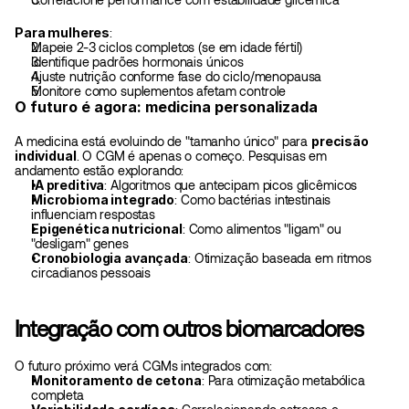
Para mulheres
:
Mapeie 2-3 ciclos completos (se em idade fértil)
Identifique padrões hormonais únicos
Ajuste nutrição conforme fase do ciclo/menopausa
Monitore como suplementos afetam controle
O futuro é agora: medicina personalizada
A medicina está evoluindo de "tamanho único" para 
precisão 
individual
. O CGM é apenas o começo. Pesquisas em 
andamento estão explorando:
IA preditiva
: Algoritmos que antecipam picos glicêmicos
Microbioma integrado
: Como bactérias intestinais 
influenciam respostas
Epigenética nutricional
: Como alimentos "ligam" ou 
"desligam" genes
Cronobiologia avançada
: Otimização baseada em ritmos 
circadianos pessoais
Integração com outros biomarcadores
O futuro próximo verá CGMs integrados com:
Monitoramento de cetona
: Para otimização metabólica 
completa