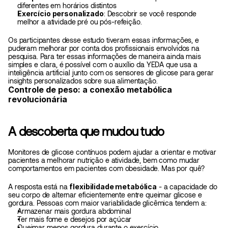
diferentes em horários distintos
Exercício personalizado
: Descobrir se você responde 
melhor a atividade pré ou pós-refeição. 
Os participantes desse estudo tiveram essas informações, e 
puderam melhorar por conta dos profissionais envolvidos na 
pesquisa. Para ter essas informações de maneira ainda mais 
simples e clara, é possível com o auxílio da YEDA que usa a 
inteligência artificial junto com os sensores de glicose para gerar 
insights personalizados sobre sua alimentação. 
Controle de peso: a conexão metabólica 
revolucionária
A descoberta que mudou tudo
Monitores de glicose contínuos podem ajudar a orientar e motivar 
pacientes a melhorar nutrição e atividade, bem como mudar 
comportamentos em pacientes com obesidade. Mas por quê?
A resposta está na 
flexibilidade metabólica
 - a capacidade do 
seu corpo de alternar eficientemente entre queimar glicose e 
gordura. Pessoas com maior variabilidade glicêmica tendem a:
Armazenar mais gordura abdominal
Ter mais fome e desejos por açúcar
Queimar menos gordura durante o exercício