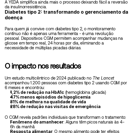
A YEDA simplifica ainda mais o processo deixando fácil a reversão 
da insulinorresistência. 
Diabetes tipo 2: transformando o gerenciamento da 
doença
Para quem já convive com diabetes tipo 2, o monitoramento 
contínuo não é apenas uma ferramenta - é uma revolução 
pessoal. Dispositivos CGM permitem acompanhar mudanças na 
glicose em tempo real, 24 horas por dia, eliminando a 
necessidade de múltiplas picadas diárias.
O impacto nos resultados
Um estudo multicêntrico de 2024 publicado no 
The Lancet
acompanhou 1.200 pessoas com diabetes tipo 2 usando CGM por 
6 meses e encontrou:
1,2% de redução na HbA1c
 (hemoglobina glicada)
47% menos episódios de hipoglicemia
31% de melhora na qualidade de vida
28% de redução nas visitas de emergência
O CGM revela padrões individuais que transformam o tratamento:
Fenômeno do amanhecer
: Alguns têm picos naturais às 4-
6h da manhã
Resposta alimentar
: O mesmo alimento pode ter efeitos 