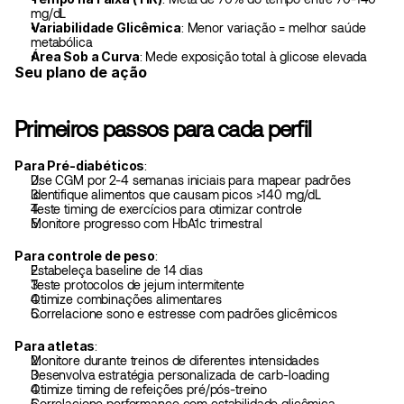
mg/dL
Variabilidade Glicêmica
: Menor variação = melhor saúde 
metabólica
Área Sob a Curva
: Mede exposição total à glicose elevada
Seu plano de ação
Primeiros passos para cada perfil
Para Pré-diabéticos
:
Use CGM por 2-4 semanas iniciais para mapear padrões
Identifique alimentos que causam picos >140 mg/dL
Teste timing de exercícios para otimizar controle
Monitore progresso com HbA1c trimestral
Para controle de peso
:
Estabeleça baseline de 14 dias
Teste protocolos de jejum intermitente
Otimize combinações alimentares
Correlacione sono e estresse com padrões glicêmicos
Para atletas
:
Monitore durante treinos de diferentes intensidades
Desenvolva estratégia personalizada de carb-loading
Otimize timing de refeições pré/pós-treino
Correlacione performance com estabilidade glicêmica