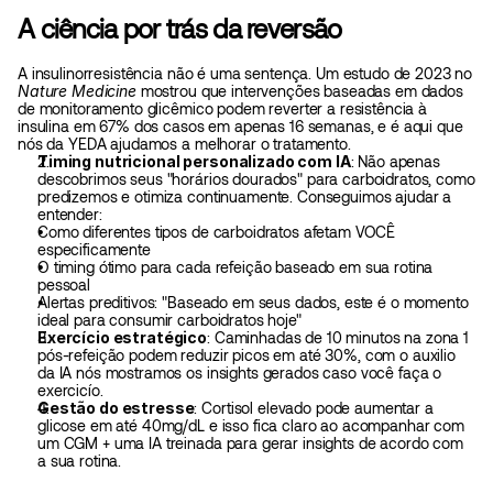
A ciência por trás da reversão
A insulinorresistência não é uma sentença. Um estudo de 2023 no 
Nature Medicine
 mostrou que intervenções baseadas em dados 
de monitoramento glicêmico podem reverter a resistência à 
insulina em 67% dos casos em apenas 16 semanas, e é aqui que 
nós da YEDA ajudamos a melhorar o tratamento. 
Timing nutricional personalizado com IA
: Não apenas 
descobrimos seus "horários dourados" para carboidratos, como 
predizemos e otimiza continuamente. Conseguimos ajudar a 
entender:
Como diferentes tipos de carboidratos afetam VOCÊ 
especificamente
O timing ótimo para cada refeição baseado em sua rotina 
pessoal
Alertas preditivos: "Baseado em seus dados, este é o momento 
ideal para consumir carboidratos hoje"
Exercício estratégico
: Caminhadas de 10 minutos na zona 1 
pós-refeição podem reduzir picos em até 30%, com o auxilio 
da IA nós mostramos os insights gerados caso você faça o 
exercicío. 
Gestão do estresse
: Cortisol elevado pode aumentar a 
glicose em até 40mg/dL e isso fica claro ao acompanhar com 
um CGM + uma IA treinada para gerar insights de acordo com 
a sua rotina. 