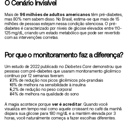
O Cenário Invisível
Mais de 
96 milhões de adultos americanos
 têm pré-diabetes, 
mas 80% nem sabem disso. No Brasil, estima-se que mais de 15 
milhões de pessoas estejam nessa condição silenciosa. O pré-
diabetes é caracterizado por níveis de glicose elevados entre 110-
125 mg/dL, criando um estado metabólico que pode ser revertido 
com as intervenções corretas.
Por que o monitoramento faz a diferença?
Um estudo de 2022 publicado no 
Diabetes Care
 demonstrou que 
pessoas com pré-diabetes que usaram monitoramento glicêmico 
contínuo por 12 semanas tiveram:
23% de redução nos picos glicêmicos pós-prandiais
18% de melhora na sensibilidade à insulina
5,2% de redução no peso corporal
34% de melhora na qualidade do sono
A magia acontece porque 
ver é acreditar
. Quando você 
visualiza em tempo real como aquele croissant no café da manhã 
dispara sua glicose para 180 mg/dL e a mantém elevada por 3 
horas, você naturalmente começa a fazer escolhas diferentes.