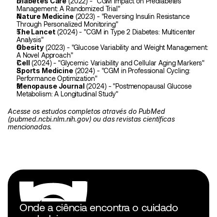
Diabetes Care
 (2022) - "CGM Impact on Prediabetes 
Management: A Randomized Trial"
Nature Medicine
 (2023) - "Reversing Insulin Resistance 
Through Personalized Monitoring"
The Lancet
 (2024) - "CGM in Type 2 Diabetes: Multicenter 
Analysis"
Obesity
 (2023) - "Glucose Variability and Weight Management: 
A Novel Approach"
Cell
 (2024) - "Glycemic Variability and Cellular Aging Markers"
Sports Medicine
 (2024) - "CGM in Professional Cycling: 
Performance Optimization"
Menopause Journal
 (2024) - "Postmenopausal Glucose 
Metabolism: A Longitudinal Study"
Acesse os estudos completos através do PubMed 
(pubmed.ncbi.nlm.nih.gov) ou das revistas científicas 
mencionadas. 
Onde a ciência encontra o cuidado 