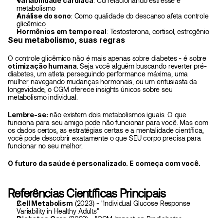
Variabilidade cardíaca
: Correlacionando estresse e 
metabolismo
Análise do sono
: Como qualidade do descanso afeta controle 
glicêmico
Hormônios em tempo real
: Testosterona, cortisol, estrogênio
Seu metabolismo, suas regras
O controle glicêmico não é mais apenas sobre diabetes - é sobre 
otimização humana
. Seja você alguém buscando reverter pré-
diabetes, um atleta perseguindo performance máxima, uma 
mulher navegando mudanças hormonais, ou um entusiasta da 
longevidade, o CGM oferece insights únicos sobre seu 
metabolismo individual.
Lembre-se:
 não existem dois metabolismos iguais. O que 
funciona para seu amigo pode não funcionar para você. Mas com 
os dados certos, as estratégias certas e a mentalidade científica, 
você pode descobrir exatamente o que SEU corpo precisa para 
funcionar no seu melhor.
O futuro da saúde é personalizado. E começa com você.
Referências Científicas Principais
Cell Metabolism
 (2023) - "Individual Glucose Response 
Variability in Healthy Adults"