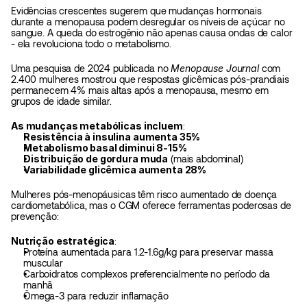
Evidências crescentes sugerem que mudanças hormonais 
durante a menopausa podem desregular os níveis de açúcar no 
sangue. A queda do estrogênio não apenas causa ondas de calor 
- ela revoluciona todo o metabolismo.
Uma pesquisa de 2024 publicada no 
Menopause Journal
 com 
2.400 mulheres mostrou que respostas glicêmicas pós-prandiais 
permanecem 4% mais altas após a menopausa, mesmo em 
grupos de idade similar.
As mudanças metabólicas incluem
:
Resistência à insulina aumenta 35%
Metabolismo basal diminui 8-15%
Distribuição de gordura muda
 (mais abdominal)
Variabilidade glicêmica aumenta 28%
Mulheres pós-menopáusicas têm risco aumentado de doença 
cardiometabólica, mas o CGM oferece ferramentas poderosas de 
prevenção:
Nutrição estratégica
:
Proteína aumentada para 1.2-1.6g/kg para preservar massa 
muscular
Carboidratos complexos preferencialmente no período da 
manhã
Ômega-3 para reduzir inflamação