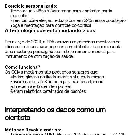
Exercício personalizado
:
Treino de resistência 3x/semana para combater perda 
muscular
Exercício pós-refeição reduz picos em 32% nessa população
Yoga e meditação para controle do cortisol
A tecnologia que está mudando vidas
Em março de 2024, a FDA aprovou os primeiros monitores de 
glicose contínuos para pessoas sem diabetes. Isso representa 
uma mudança paradigmática - de ferramenta médica para 
instrumento de otimização da saúde.
Como funciona?
Os CGMs modernos são pequenos sensores que:
Medem glicose no fluido intersticial a cada minuto
Enviam dados via Bluetooth para seu smartphone
Fornecem alertas em tempo real
Geram relatórios detalhados de padrões
Interpretando os dados como um 
cientista
Métricas Revolucionárias
:
Tempo na Faixa (TIR)
: Meta de 70% do tempo entre 70-140 