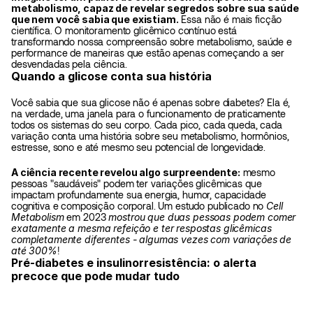
metabolismo, capaz de revelar segredos sobre sua saúde 
que nem você sabia que existiam.
 Essa não é mais ficção 
científica. O monitoramento glicêmico contínuo está 
transformando nossa compreensão sobre metabolismo, saúde e 
performance de maneiras que estão apenas começando a ser 
desvendadas pela ciência.
Quando a glicose conta sua história
Você sabia que sua glicose não é apenas sobre diabetes? Ela é, 
na verdade, uma janela para o funcionamento de praticamente 
todos os sistemas do seu corpo. Cada pico, cada queda, cada 
variação conta uma história sobre seu metabolismo, hormônios, 
estresse, sono e até mesmo seu potencial de longevidade.
A ciência recente revelou algo surpreendente:
 mesmo 
pessoas "saudáveis" podem ter variações glicêmicas que 
impactam profundamente sua energia, humor, capacidade 
cognitiva e composição corporal. Um estudo publicado no 
Cell 
Metabolism
 em 2023 
mostrou que duas pessoas podem comer 
exatamente a mesma refeição e ter respostas glicêmicas 
completamente diferentes - algumas vezes com variações de 
até 300%
!
Pré-diabetes e insulinorresistência: o alerta 
precoce que pode mudar tudo